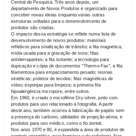
Central de Pesquisa. Três anos depois, um
departamento de Novos Produtos é organizado para
conceber novas ideias enquanto várias outras
estruturas voltadas para o desenvolvimento de
produtos são criadas.
O impacto dessa estratégia se reflete numa lista de
desenvolvimento de novos produtos: materiais
refletivos para sinalização de trânsito; a fita magnética,
mídia usada para a gravação de sons; fitas
antiderrapantes; a fita isolante; a tecnologia para
dupicação e cópia de documentos “Thermo-Fax”, a fita
filamentosa para empacotamento pesado; resinas
sintéticas; protetor de tecidos; fitas magnéticas de
vídeo; esponjas para limpeza; a primeira fita
hipoalergência micropore, entre outros.
Em 1960, é criado o microfilme Dry-silver, junto com
produtos para uso relacionado à fotografia. A partir
deste ano, também ocorreu à fabricação de papéis sem
a presença do carbono, utilidades de projeção aérea, e
produtos para uso médico, como o fio dental.
Nos anos 1970 e 80, é expandida a área de produtos de
controle energético, para farmácia e de radiologia. Nos