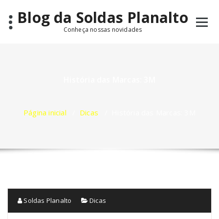
Pular
Blog da Soldas Planalto
para
o
Conheça nossas novidades
conteúdo
História das Marcas: 3M
Página inicial
/
Dicas
/
História das Marcas: 3M
Soldas Planalto
Dicas