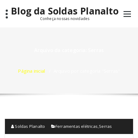
Pular
Blog da Soldas Planalto
para
o
Conheça nossas novidades
conteúdo
Arquivo da categoria: Serras
Página inicial
/
Arquivo por categoria "Serras"
Soldas Planalto
Ferramentas elétricas
Serras
,