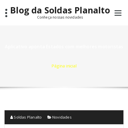
Pular
Blog da Soldas Planalto
para
o
Conheça nossas novidades
conteúdo
Aplicativo aponta Estados com melhores motoristas
Página inicial
Soldas Planalto
Novidades