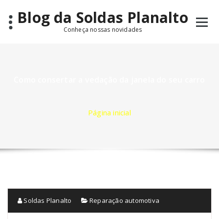
Pular
Blog da Soldas Planalto
para
o
Conheça nossas novidades
conteúdo
Como consertar a vedação da janela do seu carro
Página inicial
Soldas Planalto
Reparação automotiva